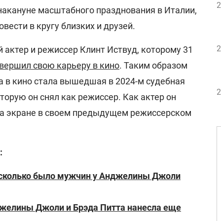
2
накануне масштабного празднования в Италии,
вести в кругу близких и друзей.
2
 актер и режиссер Клинт Иствуд, которому 31
вершил свою карьеру в кино
. Таким образом
а в кино стала вышедшая в 2024-м судебная
2
орую он снял как режиссер. Как актер он
на экране в своем предыдущем режиссерском
:
 сколько было мужчин у Анджелины Джоли
желины Джоли и Брэда Питта нанесла еще