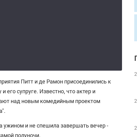
2
риятия Питт и де Рамон присоединились к
и его супруге. Известно, что актер и
тают над новым комедийным проектом
2
".
а ужином и не спешила завершать вечер -
2
самой полуночи.