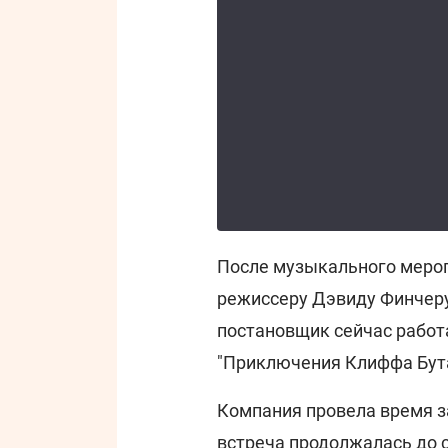
После музыкального мероп
режиссеру Дэвиду Финчеру 
постановщик сейчас рабо
"Приключения Клиффа Бута
Компания провела время з
встреча продолжалась до 