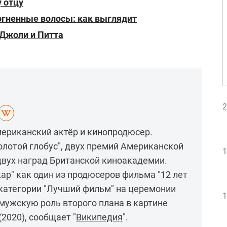
у отцу
огненные волосы: как выглядит
 Джоли и Питта
2
мериканский актёр и кинопродюсер.
олотой глобус", двух премий Американской
1
двух наград Британской киноакадемии.
ар" как один из продюсеров фильма "12 лет
в категории "Лучший фильм" на церемонии
1
 мужскую роль второго плана в картине
2020), сообщает "
Википедия
".