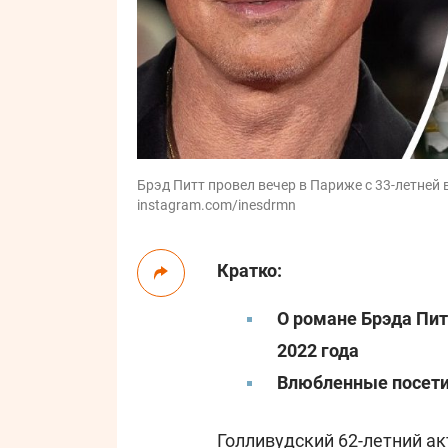
Брэд Питт провел вечер в Париже с 33-летней 
instagram.com/inesdrmn
Кратко:
О романе Брэда Пит
2022 года
Влюбленные посетил
Голливудский 62-летний а