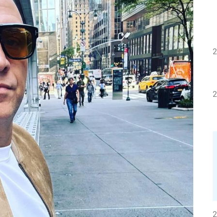
2
2
2