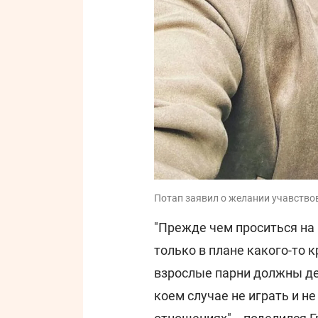
Потап заявил о желании учавствова
"Прежде чем проситься на 
только в плане какого-то к
взрослые парни должны дей
коем случае не играть и н