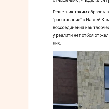
отношениях", - поделился Г
Решетник таким образом за
"расставание" с Настей К
воссоединения как творчес
у реалити нет отбоя от же
них.