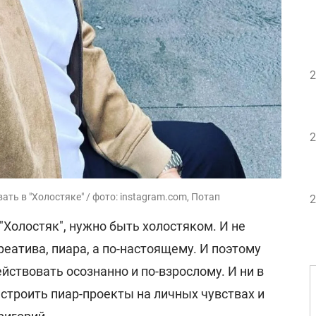
2
2
ть в "Холостяке" / фото: instagram.com, Потап
2
"Холостяк", нужно быть холостяком. И не
реатива, пиара, а по-настоящему. И поэтому
ствовать осознанно и по-взрослому. И ни в
е строить пиар-проекты на личных чувствах и