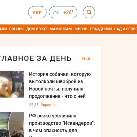
+26°
УКР
АКИ
СОННИК
ДОМ И УЮТ
МАМОЧКАМ
ЖИЗНЬ
ПРАЗДНИКИ
САД И ОГОР
ГЛАВНОЕ ЗА ДЕНЬ
Ещё
История собачки, которую
вытолкали шваброй из
Новой почты, получила
продолжение - что с ней
22:36
Украина
РФ резко увеличила
производство "Искандеров":
в чем опасность для