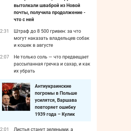
вытолкали шваброй из Новой
почты, получила продолжение -
что с ней
2:31
Штраф до 8 500 гривен: за что
могут наказать владельцев собак
и кошек в августе
2:07
Не только соль — что предвещает
рассыпанная гречка и сахар, и как
их убрать
Антиукраинские
погромы в Польше
усилятся, Варшава
повторяет ошибку
1939 года – Кулик
2:01
Листья станут зелеными, а