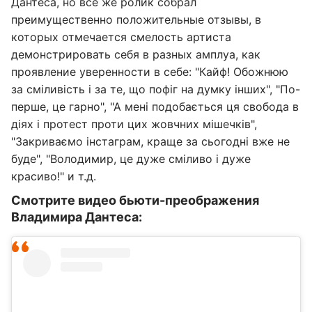
Дантеса, но все же ролик собрал
преимущественно положительные отзывы, в
которых отмечается смелость артиста
демонстрировать себя в разных амплуа, как
проявление уверенности в себе: "Кайф! Обожнюю
за сміливість і за те, що пофіг на думку інших", "По-
перше, це гарно", "А мені подобається ця свобода в
діях і протест проти цих жовчних мішечків",
"Закриваємо інстаграм, краще за сьогодні вже не
буде", "Володимир, це дуже сміливо і дуже
красиво!" и т.д.
Смотрите видео бьюти-преображения
Владимира Дантеса: