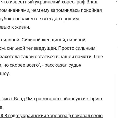
, что известный украинский хореограф Влад
1
поминаниями, чем ему
запомнилась покойная
глубоко поражен ее всегда хорошим
1
овью к жизни.
а сильной. Сильной женщиной, сильной
ом, сильной телеведущей. Просто сильным
1
 захотела такой остаться в нашей памяти. Я не
, но скорее всего", - рассказал судья
 шоу.
апкиса: Влад Яма рассказал забавную историю
а
008 года: украинский хореограф показал свою