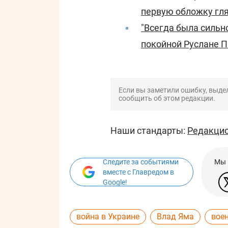
первую обложку гл
"Всегда была сильн
покойной Руслане 
Если вы заметили ошибку, выдел
сообщить об этом редакции.
Наши стандарты:
Редакцио
Следите за событиями
Мы 
вместе с Главредом в
Google!
война в Украине
Влад Яма
вое