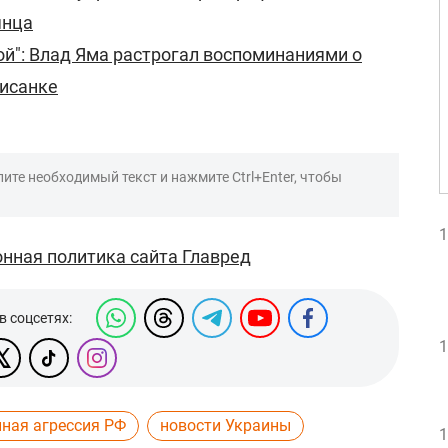
янца
ой": Влад Яма растрогал воспоминаниями о
Писанке
ите необходимый текст и нажмите Ctrl+Enter, чтобы
1
нная политика сайта Главред
в соцсетях:
1
нная агрессия РФ
новости Украины
1