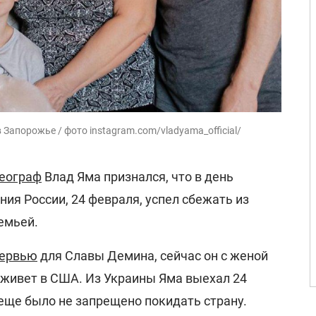
 Запорожье / фото instagram.com/vladyama_official/
реограф
Влад Яма признался, что в день
ия России, 24 февраля, успел сбежать из
емьей.
тервью
для Славы Демина, сейчас он с женой
живет в США. Из Украины Яма выехал 24
еще было не запрещено покидать страну.