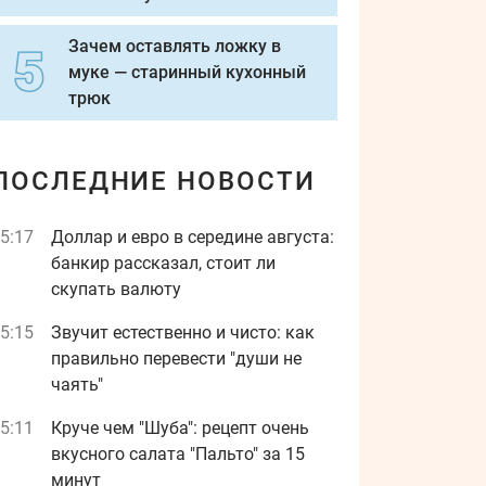
Зачем оставлять ложку в
муке — старинный кухонный
трюк
ПОСЛЕДНИЕ НОВОСТИ
5:17
Доллар и евро в середине августа:
банкир рассказал, стоит ли
скупать валюту
5:15
Звучит естественно и чисто: как
правильно перевести "души не
чаять"
5:11
Круче чем "Шуба": рецепт очень
вкусного салата "Пальто" за 15
минут