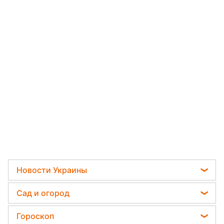
Новости Украины
Пенсии в Украине
Сад и огород
Мобилизация
Садовод назвал самое эффективное средство
Гороскоп
Политика