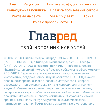
Потап
Оптические иллюзии
Новости Черкассы
O нас
Редакция
Политика конфиденциальности
Пылевая буря
София Ротару
Народные приметы
Редакционная политика
Новости Тернополя
Правила пользования сайтом
Реклама на сайте
Мы в соцсетях
Архив
Все о шоу-бизнесе
Новости Ровно
Отчет о прозрачности JTI
Новости Житомира
Новости Запорожья
Новости Одессы
ТВОЙ ИСТОЧНИК НОВОСТЕЙ
©2002-2026, Онлайн-медиа Главред - GLAVRED.INFO. ВСЕ ПРАВА
ЗАЩИЩЕНЫ. 04080, г. Киев, ул. Кириловская, дом 23. Телефон —
(044) 490-01-01. Адрес электронной почты — info@glavred.info.
Идентификатор онлайн-медиа в Реестре cубъектов в сфере медиа —
R40-01822.
Перепечатка, копирование или воспроизведение
информации, содержащей ссылку на агенство ГЛАВРЕД, в каком-
либо виде запрещено. Использование материалов «Главред»
разрешается при условии ссылки на «Главред». Для интернет-
изданий обязательна прямая, открытая для поисковых систем,
гиперссылка в первом абзаце на конкретный материал. Материалы с
плашками «Реклама», «Новости компаний», «Актуально», «Точка
зрения», «Официально» публикуются на коммерческих или
партнерских началах. Точки зрения, выраженные в материалах в