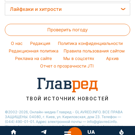
Майкл Джексон получил серьезную травму / Коллаж
Главред, скриншот
Поп-король получил серьезную травму,
которая и стала причиной операции на
носу.
Реклама
ad