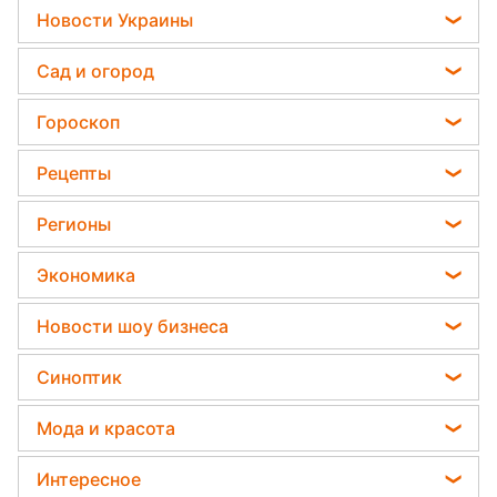
Бывший охранник Майкла
Джексона рассказал, что стоит
за операцией на носу звезды
Алена Кюпели
22 февраля 2024, 14:35
Подпишитесь
на нас в Google