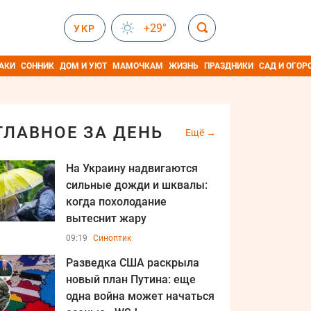
+29°
УКР
АКИ
СОННИК
ДОМ И УЮТ
МАМОЧКАМ
ЖИЗНЬ
ПРАЗДНИКИ
САД И ОГОР
ГЛАВНОЕ ЗА ДЕНЬ
Ещё
На Украину надвигаются
сильные дожди и шквалы:
когда похолодание
вытеснит жару
09:19
Синоптик
Разведка США раскрыла
новый план Путина: еще
одна война может начаться