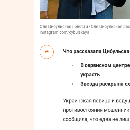
Оля Цибульская новости - Оля Цибульская расс
instagram.com/cybulskaya
Что рассказала Цибульска
В сервисном центре
украсть
Звезда раскрыла с
Украинская певица и вед
противостояния мошенника
сообщила, что едва не ли