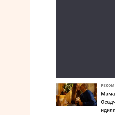
РЕКОМ
Мама 
Осадч
идилл