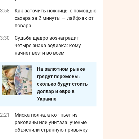
3:58
Как заточить ножницы с помощью
сахара за 2 минуты — лайфхак от
повара
3:30
Судьба щедро вознаградит
четыре знака зодиака: кому
начнет везти во всем
На валютном рынке
грядут перемены:
сколько будут стоить
доллар и евро в
Украине
2:21
Миска полна, а кот пьет из
раковины или унитаза: ученые
объяснили странную привычку