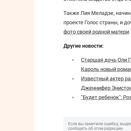
Также Лия Меладзе, начин
проекте Голос страны, и д
фото своей родной матери
.
Другие новости:
Старшая дочь Оли П
Кароль новый рома
Известный актер ра
Дженнифер Энистон
"Будет ребенок": Po
Если вы заметили ошибку, выдел
сообщить об этом редакции.