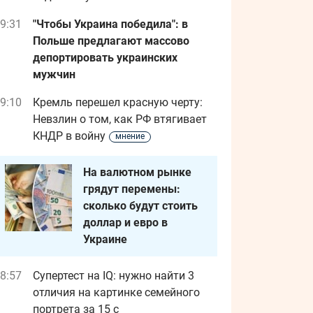
9:31
"Чтобы Украина победила": в
Польше предлагают массово
депортировать украинских
мужчин
9:10
Кремль перешел красную черту:
Невзлин о том, как РФ втягивает
КНДР в войну
мнение
На валютном рынке
грядут перемены:
сколько будут стоить
доллар и евро в
Украине
8:57
Супертест на IQ: нужно найти 3
отличия на картинке семейного
портрета за 15 с