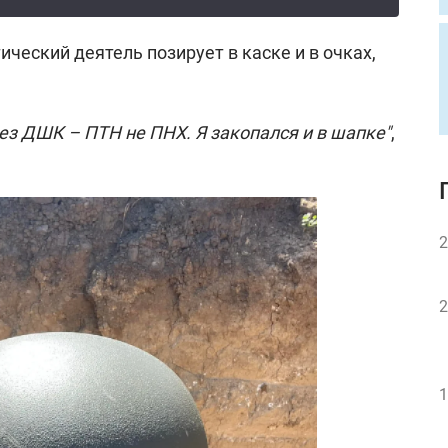
ический деятель позирует в каске и в очках,
Без ДШК – ПТН не ПНХ. Я закопался и в шапке"
,
2
2
1