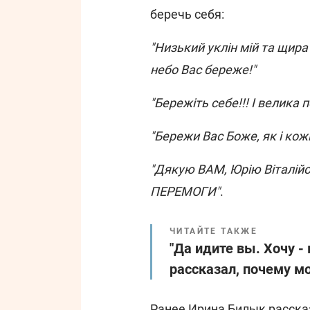
беречь себя:
"Низький уклін мій та щира
небо Вас береже!"
"Бережіть себе!!! І велика 
"Бережи Вас Боже, як і кож
"Дякую ВАМ, Юрію Віталійов
ПЕРЕМОГИ"
.
ЧИТАЙТЕ ТАКЖЕ
"Да идите вы. Хочу -
рассказал, почему мо
Ранее Ирина Билык расска