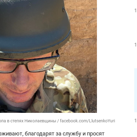
1
1
1
па в степях Николаевщины / facebook.com/LlutsenkoYuri
рживают, благодарят за службу и просят