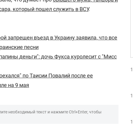
ара, который пошел служить в ВСУ
.
ой запрещен въезд в Украину заявила, что все
краинские песни
папины деньги": дочь Фукса куролесит с "Мисс
1
оехался" по Таисии Повалий после ее
ле на 9 мая
1
ите необходимый текст и нажмите Ctrl+Enter, чтобы
1