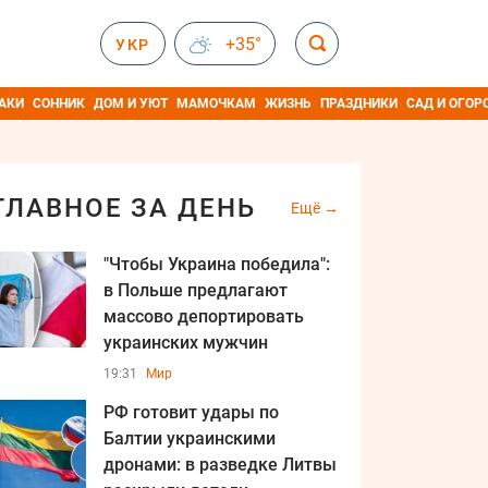
+35°
УКР
АКИ
СОННИК
ДОМ И УЮТ
МАМОЧКАМ
ЖИЗНЬ
ПРАЗДНИКИ
САД И ОГОР
ГЛАВНОЕ ЗА ДЕНЬ
Ещё
"Чтобы Украина победила":
в Польше предлагают
массово депортировать
украинских мужчин
19:31
Мир
РФ готовит удары по
Балтии украинскими
дронами: в разведке Литвы