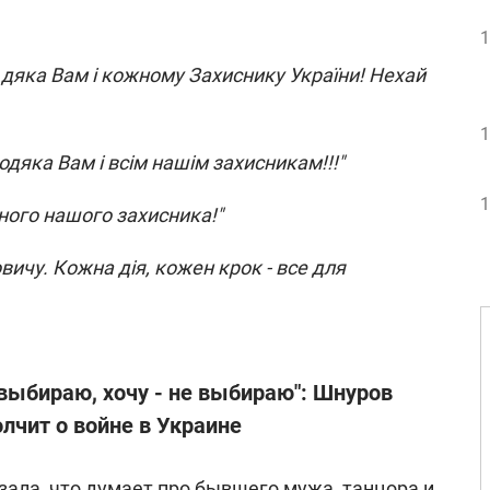
1
 дяка Вам і кожному Захиснику України! Нехай
1
подяка Вам і всім нашім захисникам!!!"
1
ного нашого захисника!"
ичу. Кожна дія, кожен крок - все для
 выбираю, хочу - не выбираю": Шнуров
лчит о войне в Украине
зала, что думает про
бывшего мужа, танцора и