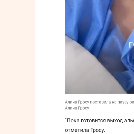
Алина Гросу поставила на паузу ра
Алина Гросу
"Пока готовится выход альб
отметила Гросу.