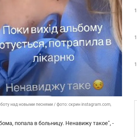
1
1
1
боту над новыми песнями / фото: скрин instagram.com,
ома, попала в больницу. Ненавижу такое", -