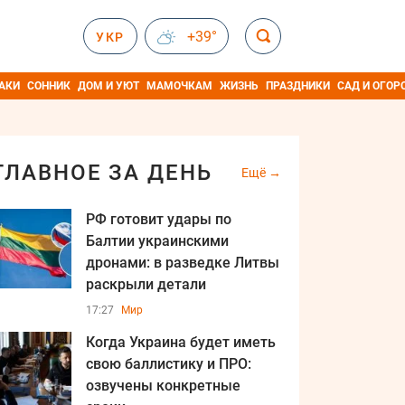
+39°
УКР
АКИ
СОННИК
ДОМ И УЮТ
МАМОЧКАМ
ЖИЗНЬ
ПРАЗДНИКИ
САД И ОГОР
ГЛАВНОЕ ЗА ДЕНЬ
Ещё
РФ готовит удары по
Балтии украинскими
дронами: в разведке Литвы
раскрыли детали
17:27
Мир
Когда Украина будет иметь
свою баллистику и ПРО:
озвучены конкретные