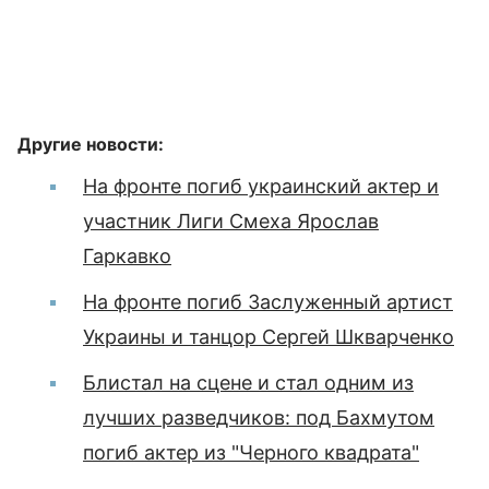
Другие новости:
На фронте погиб украинский актер и
участник Лиги Смеха Ярослав
Гаркавко
На фронте погиб Заслуженный артист
Украины и танцор Сергей Шкварченко
Блистал на сцене и стал одним из
лучших разведчиков: под Бахмутом
погиб актер из "Черного квадрата"