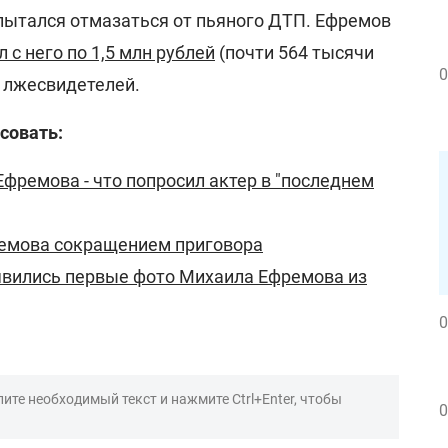
пытался отмазаться от пьяного ДТП. Ефремов
 с него по 1,5 млн рублей
(почти 564 тысячи
0
х лжесвидетелей.
совать:
Ефремова - что попросил актер в "последнем
емова сокращением приговора
явились первые фото Михаила Ефремова из
0
ите необходимый текст и нажмите Ctrl+Enter, чтобы
0