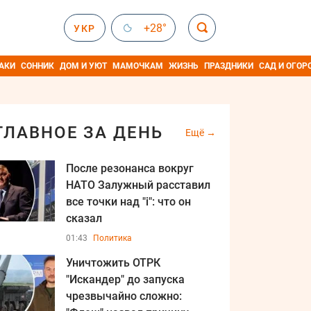
+28°
УКР
АКИ
СОННИК
ДОМ И УЮТ
МАМОЧКАМ
ЖИЗНЬ
ПРАЗДНИКИ
САД И ОГОР
ГЛАВНОЕ ЗА ДЕНЬ
Ещё
После резонанса вокруг
НАТО Залужный расставил
все точки над "i": что он
сказал
01:43
Политика
Уничтожить ОТРК
"Искандер" до запуска
чрезвычайно сложно: