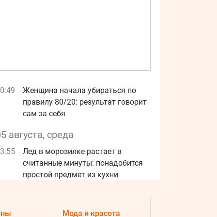
0:49
Женщина начала убираться по
правилу 80/20: результат говорит
сам за себя
05 августа, среда
3:55
Лед в морозилке растает в
считанные минуты: понадобится
простой предмет из кухни
3:28
Популярная крупа может побить
новую ценовую отметку: чего
оны
Мода и красота