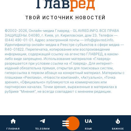
ТВОЙ ИСТОЧНИК НОВОСТЕЙ
©2002-2026, Онлайн-медиа Главред - GLAVRED.INFO. ВСЕ ПРАВА
ЗАЩИЩЕНЫ. 04080, г. Киев, ул. Кириловская, дом 23. Телефон —
(044) 490-01-01. Адрес электронной почты — info@glavred.info.
Идентификатор онлайн-медиа в Реестре cубъектов в сфере медиа —
R40-01822.
Перепечатка, копирование или воспроизведение
информации, содержащей ссылку на агенство ГЛАВРЕД, в каком-
либо виде запрещено. Использование материалов «Главред»
разрешается при условии ссылки на «Главред». Для интернет-
изданий обязательна прямая, открытая для поисковых систем,
гиперссылка в первом абзаце на конкретный материал. Материалы с
плашками «Реклама», «Новости компаний», «Актуально», «Точка
зрения», «Официально» публикуются на коммерческих или
партнерских началах. Точки зрения, выраженные в материалах в
рубрике "Мнения", не всегда совпадают с мнением редакции.
ГЛАВНАЯ
TELEGRAM
ЯЗЫК
ВАЖНОЕ