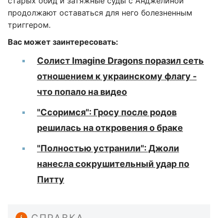
старых обид и затяжные суды с Анджелиной
продолжают оставаться для него болезненным
триггером.
Вас может заинтересовать:
Солист Imagine Dragons поразил сеть
отношением к украинскому флагу -
что попало на видео
"Ссоримся": Гросу после родов
решилась на откровения о браке
"Полностью устранили": Джоли
нанесла сокрушительный удар по
Питту
СПРАВКА