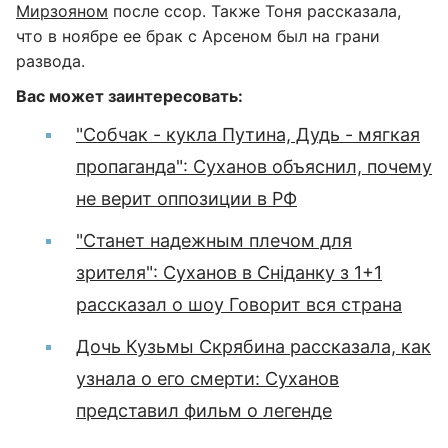
Мирзояном
после ссор. Также Тоня рассказала,
что в ноябре ее брак с Арсеном был на грани
развода.
Вас может заинтересовать:
"Собчак - кукла Путина, Дудь - мягкая
пропаганда": Суханов объяснил, почему
не верит оппозиции в РФ
"Станет надежным плечом для
зрителя": Суханов в Сніданку з 1+1
рассказал о шоу Говорит вся страна
Дочь Кузьмы Скрябина рассказала, как
узнала о его смерти: Суханов
представил фильм о легенде