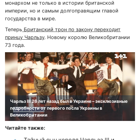
монархом не только в истории британской
империи, но и самым долгоправящим главой
государства в мире.
Теперь
Британский трон по закону переходит
принцу Чарльзу
. Новому королю Великобритании
73 года.
Чарльз ІІІ 26 лет назад был в Украине – эксклюзивные
подробности от первого посла Украины в
Великобритании
Читайте также:
Тайный сын короля Чарльза III и