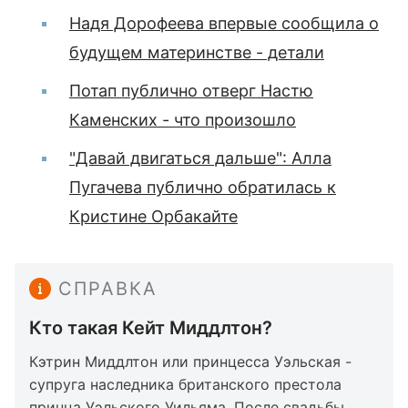
Надя Дорофеева впервые сообщила о
будущем материнстве - детали
Потап публично отверг Настю
Каменских - что произошло
"Давай двигаться дальше": Алла
Пугачева публично обратилась к
Кристине Орбакайте
СПРАВКА
Кто такая Кейт Миддлтон?
Кэтрин Миддлтон или принцесса Уэльская -
супруга наследника британского престола
принца Уэльского Уильяма. После свадьбы