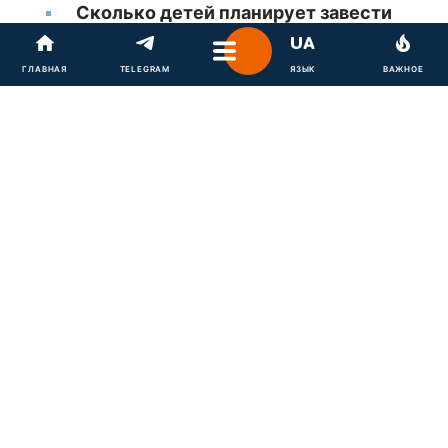
Сколько детей планирует завести
певец
ГЛАВНАЯ
TELEGRAM
ЯЗЫК
ВАЖНОЕ
Кому из украинских звезд он бы
предложил роль крестной для
малыша
В начале ноября украинский певец
Алексей
'Позитив' Завгородний
и его жена, танцовщица
Юлия Сахневич, объявили, что ждут ребенка. Для
супругов это будет первый малыш, и будущее
родительство для них очень волнительно.
Обычно Позитив скрытен в том, что касается
личной жизни, но на вопросы про будущего
малыша он отвечает немного охотней, так он
счастлив, что скоро станет папой. К примеру, в