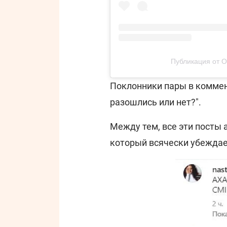
Публикация от Ol
Поклонники пары в коммент
разошлись или нет?".
Между тем, все эти посты
который всячески убеждает