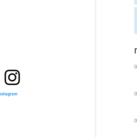
0
0
nstagram
0