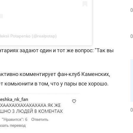
0
eksii Potapenko (@realpotap)
0
ариях задают один и тот же вопрос: "Так вы
 активно комментирует фан-клуб Каменских,
 комьюнити в том, что у пары все хорошо.
0