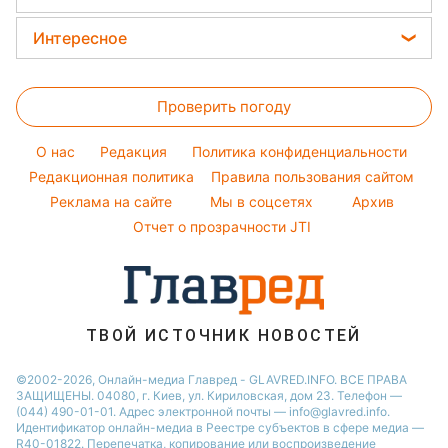
Курс валют
Окрашивание волос
Все о сале
Максим Галкин
Новости Харькова
Цены на продукты
Интересное
Красивый маникюр
Настя Каменских
Новости Полтавы
Головоломки
Модные ошибки
Виталий Козловский
Новости Львова
Проверить погоду
Тесты по картинке
Новости моды
Потап
Новости Сум
Оптические иллюзии
Советы от Андре Тана
O нас
Редакция
Политика конфиденциальности
Новости Днепра
Народные приметы
Редакционная политика
Правила пользования сайтом
Новости Черкассы
Реклама на сайте
Мы в соцсетях
Архив
Все о шоу-бизнесе
Новости Тернополя
Отчет о прозрачности JTI
Новости Ровно
Новости Житомира
Новости Запорожья
ТВОЙ ИСТОЧНИК НОВОСТЕЙ
Новости Одессы
©2002-2026, Онлайн-медиа Главред - GLAVRED.INFO. ВСЕ ПРАВА
ЗАЩИЩЕНЫ. 04080, г. Киев, ул. Кириловская, дом 23. Телефон —
(044) 490-01-01. Адрес электронной почты — info@glavred.info.
Идентификатор онлайн-медиа в Реестре cубъектов в сфере медиа —
R40-01822.
Перепечатка, копирование или воспроизведение