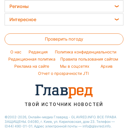
Магнитные бури
Все о сале
Женские стрижки
Цены на продукты
Регионы
Алла Пугачева
Погода на сегодня
Окрашивание волос
Максим Галкин
Новости Львова
Погода на завтра
Интересное
Красивый маникюр
Настя Каменских
Новости Харькова
Пылевая буря
Головоломки
Модные ошибки
Виталий Козловский
Новости Днепра
Проверить погоду
Тесты по картинке
Новости моды
Потап
Новости Полтавы
Оптические иллюзии
Советы от Андре Тана
O нас
Редакция
Политика конфиденциальности
Новости Тернополя
Народные приметы
Редакционная политика
Правила пользования сайтом
Новости Сум
Реклама на сайте
Мы в соцсетях
Архив
Все о шоу-бизнесе
Новости Житомира
Отчет о прозрачности JTI
Новости Черкассы
Новости Одессы
Новости Ровно
ТВОЙ ИСТОЧНИК НОВОСТЕЙ
Новости Запорожья
©2002-2026, Онлайн-медиа Главред - GLAVRED.INFO. ВСЕ ПРАВА
ЗАЩИЩЕНЫ. 04080, г. Киев, ул. Кириловская, дом 23. Телефон —
(044) 490-01-01. Адрес электронной почты — info@glavred.info.