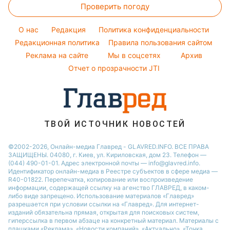
Погода на сегодня
Праздничное меню
Проверить погоду
Стирка
Все о шоу-бизнесе
Новости Сум
Погода на завтра
Уборка
Новости Черкассы
O нас
Редакция
Политика конфиденциальности
Пылевая буря
Комнатные растения
Редакционная политика
Правила пользования сайтом
Новости Ровно
Реклама на сайте
Мы в соцсетях
Архив
Авто
Новости Запорожья
Отчет о прозрачности JTI
ТВОЙ ИСТОЧНИК НОВОСТЕЙ
©2002-2026, Онлайн-медиа Главред - GLAVRED.INFO. ВСЕ ПРАВА
ЗАЩИЩЕНЫ. 04080, г. Киев, ул. Кириловская, дом 23. Телефон —
(044) 490-01-01. Адрес электронной почты — info@glavred.info.
Идентификатор онлайн-медиа в Реестре cубъектов в сфере медиа —
R40-01822.
Перепечатка, копирование или воспроизведение
информации, содержащей ссылку на агенство ГЛАВРЕД, в каком-
либо виде запрещено. Использование материалов «Главред»
разрешается при условии ссылки на «Главред». Для интернет-
изданий обязательна прямая, открытая для поисковых систем,
гиперссылка в первом абзаце на конкретный материал. Материалы с
плашками «Реклама», «Новости компаний», «Актуально», «Точка