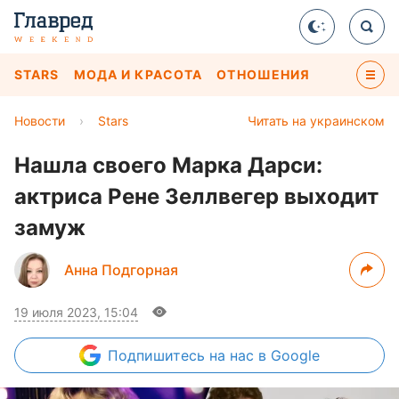
STARS
МОДА И КРАСОТА
ОТНОШЕНИЯ
Новости
›
Stars
Читать на украинском
Нашла своего Марка Дарси:
актриса Рене Зеллвегер выходит
замуж
Анна Подгорная
19 июля 2023, 15:04
Подпишитесь
на нас в Google