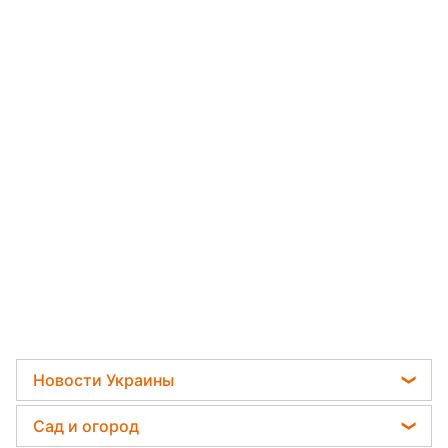
Новости Украины
Телеграм новости Украины
Сад и огород