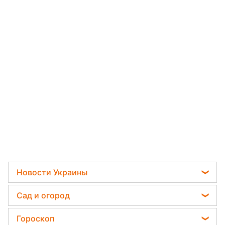
Новости Украины
Телеграм новости Украины
Сад и огород
Пенсии в Украине
Садовод назвал самое эффективное средство
Гороскоп
Мобилизация