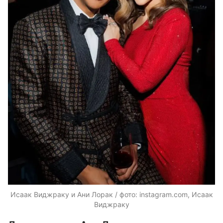
Исаак Виджраку и Ани Лорак / фото: instagram.com, Исаак
Виджраку