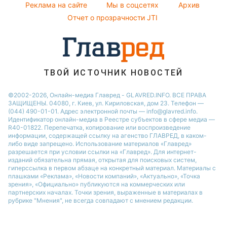
Реклама на сайте
Мы в соцсетях
Архив
Пылевая буря
Новости Днепра
Отчет о прозрачности JTI
ТВОЙ ИСТОЧНИК НОВОСТЕЙ
©2002-2026, Онлайн-медиа Главред - GLAVRED.INFO. ВСЕ ПРАВА
ЗАЩИЩЕНЫ. 04080, г. Киев, ул. Кириловская, дом 23. Телефон —
(044) 490-01-01. Адрес электронной почты — info@glavred.info.
Идентификатор онлайн-медиа в Реестре cубъектов в сфере медиа —
R40-01822.
Перепечатка, копирование или воспроизведение
информации, содержащей ссылку на агенство ГЛАВРЕД, в каком-
либо виде запрещено. Использование материалов «Главред»
разрешается при условии ссылки на «Главред». Для интернет-
изданий обязательна прямая, открытая для поисковых систем,
гиперссылка в первом абзаце на конкретный материал. Материалы с
плашками «Реклама», «Новости компаний», «Актуально», «Точка
зрения», «Официально» публикуются на коммерческих или
партнерских началах. Точки зрения, выраженные в материалах в
рубрике "Мнения", не всегда совпадают с мнением редакции.