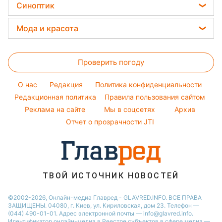
Цены на продукты
Оптические иллюзии
Синоптик
Новости Львова
Авто
Праздничное меню
Алла Пугачева
Денежная помощь
Народные приметы
Новости Днепра
Прогноз погоды
Стирка
Мода и красота
Максим Галкин
Тарифы
Новости Тернополя
Магнитные бури
Комнатные растения
Настя Каменских
Женские стрижки
Курс валют
Новости Житомира
Погода на сегодня
Проверить погоду
Окрашивание волос
Новости Одессы
Погода на завтра
Красивый маникюр
O нас
Редакция
Политика конфиденциальности
Пылевая буря
Модные ошибки
Редакционная политика
Правила пользования сайтом
Реклама на сайте
Мы в соцсетях
Архив
Новости моды
Отчет о прозрачности JTI
Советы от Андре Тана
ТВОЙ ИСТОЧНИК НОВОСТЕЙ
©2002-2026, Онлайн-медиа Главред - GLAVRED.INFO. ВСЕ ПРАВА
ЗАЩИЩЕНЫ. 04080, г. Киев, ул. Кириловская, дом 23. Телефон —
(044) 490-01-01. Адрес электронной почты — info@glavred.info.
Идентификатор онлайн-медиа в Реестре cубъектов в сфере медиа —