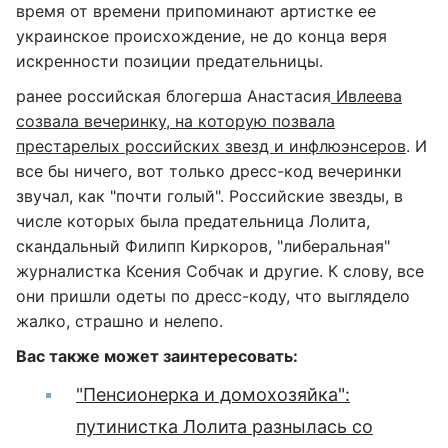
время от времени припоминают артистке ее
украинское происхождение, не до конца веря
искренности позиции предательницы.
ранее российская блогерша Анастасия
Ивлеева
созвала вечеринку, на которую позвала
престарелых российских звезд и инфлюэнсеров
. И
все бы ничего, вот только дресс-код вечеринки
звучал, как "почти голый". Российские звезды, в
числе которых была предательница Лолита,
скандальный Филипп Киркоров, "либеральная"
журналистка Ксения Собчак и другие. К слову, все
они пришли одеты по дресс-коду, что выглядело
жалко, страшно и нелепо.
Вас также может заинтересовать:
"Пенсионерка и домохозяйка":
путинистка Лолита разнылась со