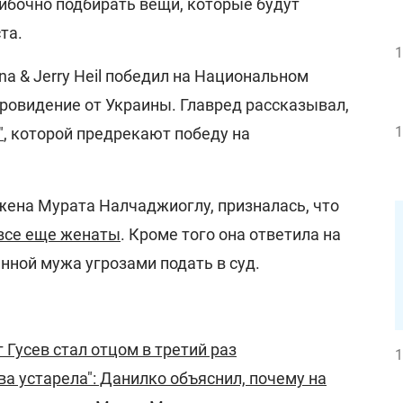
ибочно подбирать вещи, которые будут
та.
1
na & Jerry Heil победил на Национальном
вровидение от Украины. Главред рассказывал,
1
"
, которой предрекают победу на
жена Мурата Налчаджиоглу, призналась, что
 все еще женаты
. Кроме того она ответила на
нной мужа угрозами подать в суд.
 Гусев стал отцом в третий раз
1
ва устарела": Данилко объяснил, почему на