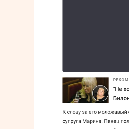
РЕКОМ
"Не х
Билон
К слову за его моложавый 
супруга Марина. Певец пол