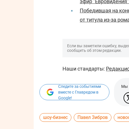
эфир "Евровидения
Победившая на конк
от титула из-за ро
Если вы заметили ошибку, выдел
сообщить об этом редакции.
Наши стандарты:
Редакцио
Следите за событиями
Мы 
вместе с Главредом в
Google!
шоу-бизнес
Павел Зибров
ново