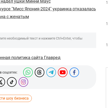
" надел ушки Минни Маус
1
урсе "Мисс Япония-2024" украинка отказалась
мана с женатым
1
ите необходимый текст и нажмите Ctrl+Enter, чтобы
1
нная политика сайта Главред
в соцсетях:
сти шоу бизнеса