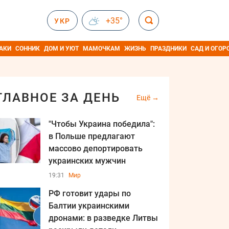
+35°
УКР
АКИ
СОННИК
ДОМ И УЮТ
МАМОЧКАМ
ЖИЗНЬ
ПРАЗДНИКИ
САД И ОГОР
ГЛАВНОЕ ЗА ДЕНЬ
Ещё
"Чтобы Украина победила":
в Польше предлагают
массово депортировать
украинских мужчин
19:31
Мир
РФ готовит удары по
Балтии украинскими
дронами: в разведке Литвы