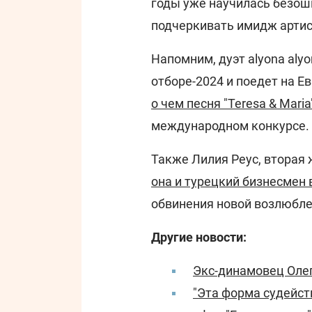
годы уже научилась безош
подчеркивать имидж артис
Напомним, дуэт alyona alyo
отборе-2024 и поедет на Е
о чем песня "Teresa & Maria
международном конкурсе.
Также Лилия Реус, вторая 
она и турецкий бизнесмен
обвинения новой возлюбле
Другие новости:
Экс-динамовец Олег
"Эта форма судейст