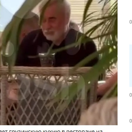
0
0
0