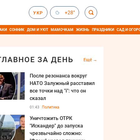
+28°
УКР
АКИ
СОННИК
ДОМ И УЮТ
МАМОЧКАМ
ЖИЗНЬ
ПРАЗДНИКИ
САД И ОГОР
ГЛАВНОЕ ЗА ДЕНЬ
Ещё
После резонанса вокруг
НАТО Залужный расставил
все точки над "i": что он
сказал
01:43
Политика
Уничтожить ОТРК
"Искандер" до запуска
чрезвычайно сложно: