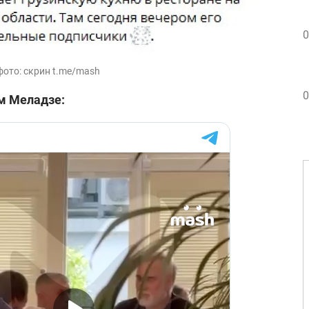
0
фото: скрин t.me/mash
0
м Меладзе: