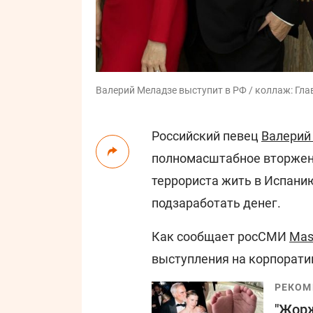
Валерий Меладзе выступит в РФ / коллаж: Глав
Российский певец
Валерий
полномасштабное вторжение
террориста жить в Испанию
подзаработать денег.
Как сообщает росСМИ
Mas
выступления на корпоратив
РЕКОМ
"Жорж