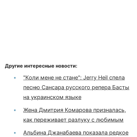
Другие интересные новости:
"Коли мене не стане": Jerry Heil спела
песню Сансара русского репера Басты
на украинском языке
Жена Дмитрия Комарова призналась,
как переживает разлуку с любимым
Альбина Джанабаева показала редкое