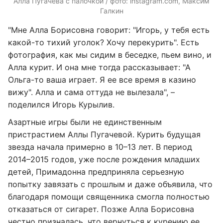
Алла Пугачева с палочкой / фото: instagram.com, Максим
Галкин
"Мне Алла Борисовна говорит: "Игорь, у тебя есть
какой-то тихий уголок? Хочу перекурить". Есть
фотография, как мы сидим в беседке, пьем вино, и
Алла курит. И она мне тогда рассказывает: "А
Ольга-то ваша играет. Я ее все время в казино
вижу". Алла и сама оттуда не вылезала", –
поделился Игорь Курылив.
Азартные игры были не единственным
пристрастием Аллы Пугачевой. Курить будущая
звезда начала примерно в 10–13 лет. В период
2014–2015 годов, уже после рождения младших
детей, Примадонна предприняла серьезную
попытку завязать с прошлым и даже объявила, что
благодаря помощи священника смогла полностью
отказаться от сигарет. Позже Алла Борисовна
честно призналась, что вернуться к курению ее