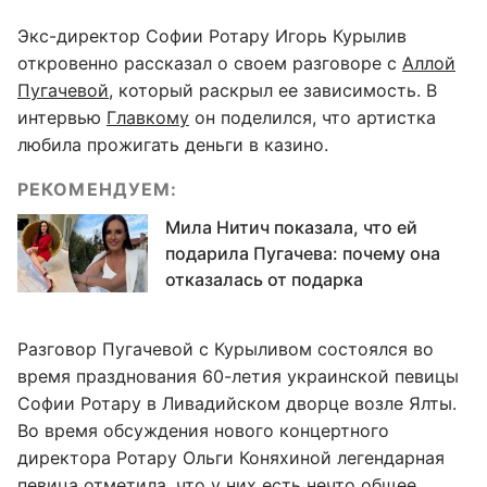
Экс-директор Софии Ротару Игорь Курылив
откровенно рассказал о своем разговоре с
Аллой
Пугачевой
, который раскрыл ее зависимость. В
интервью
Главкому
он поделился, что артистка
любила прожигать деньги в казино.
РЕКОМЕНДУЕМ:
Мила Нитич показала, что ей
подарила Пугачева: почему она
отказалась от подарка
Разговор Пугачевой с Курыливом состоялся во
время празднования 60-летия украинской певицы
Софии Ротару в Ливадийском дворце возле Ялты.
Во время обсуждения нового концертного
директора Ротару Ольги Коняхиной легендарная
певица отметила, что у них есть нечто общее.