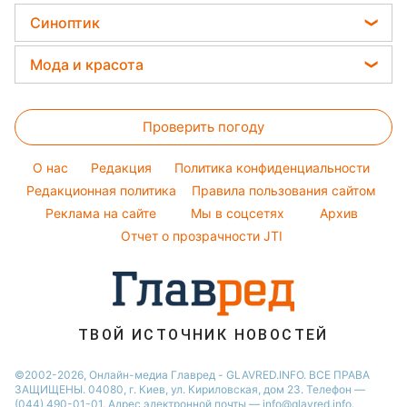
Уборка
Напитки
Кейт Миддлтон
Цены на продукты
Оптические иллюзии
Синоптик
Новости Львова
Авто
Праздничное меню
Алла Пугачева
Денежная помощь
Народные приметы
Новости Днепра
Прогноз погоды
Стирка
Мода и красота
Максим Галкин
Тарифы
Новости Тернополя
Магнитные бури
Комнатные растения
Настя Каменских
Женские стрижки
Курс валют
Новости Житомира
Погода на сегодня
Проверить погоду
Окрашивание волос
Новости Одессы
Погода на завтра
Красивый маникюр
O нас
Редакция
Политика конфиденциальности
Пылевая буря
Модные ошибки
Редакционная политика
Правила пользования сайтом
Реклама на сайте
Мы в соцсетях
Архив
Новости моды
Отчет о прозрачности JTI
Советы от Андре Тана
ТВОЙ ИСТОЧНИК НОВОСТЕЙ
©2002-2026, Онлайн-медиа Главред - GLAVRED.INFO. ВСЕ ПРАВА
ЗАЩИЩЕНЫ. 04080, г. Киев, ул. Кириловская, дом 23. Телефон —
(044) 490-01-01. Адрес электронной почты — info@glavred.info.