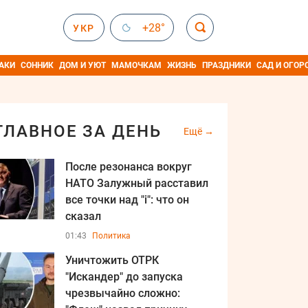
+28°
УКР
АКИ
СОННИК
ДОМ И УЮТ
МАМОЧКАМ
ЖИЗНЬ
ПРАЗДНИКИ
САД И ОГОР
ГЛАВНОЕ ЗА ДЕНЬ
Ещё
После резонанса вокруг
НАТО Залужный расставил
все точки над "i": что он
сказал
01:43
Политика
Уничтожить ОТРК
"Искандер" до запуска
чрезвычайно сложно: