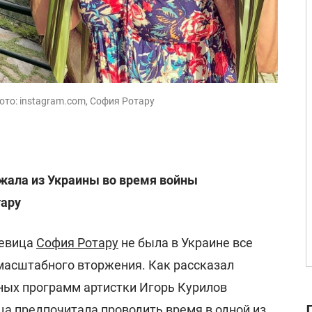
фото: instagram.com, София Ротару
жала из Украины во время войны
тару
певица
София Ротару
не была в Украине все
масштабного вторжения. Как рассказал
ых программ артистки Игорь Курилов
ица предпочитала проводить время в одной из