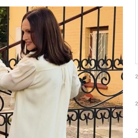
2
2
2