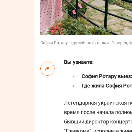
София Ротару - где сейчас / коллаж: Главред, 
Вы узнаете:
София Ротару выез
Где жила София Ро
Легендарная украинская 
время после начала полно
бывший директор концертн
"
Главкому
", исполнительн