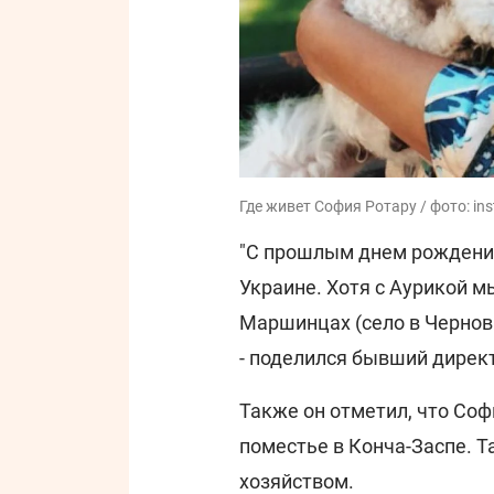
Где живет София Ротару / фото: in
"С прошлым днем рождения 
Украине. Хотя с Аурикой мы
Маршинцах (село в Чернови
- поделился бывший дирек
Также он отметил, что Соф
поместье в Конча-Заспе. 
хозяйством.