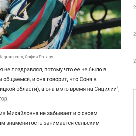
2
2
stagram.com, София Ротару
2
не поздравлял, потому что ее не было в
 общаемся, и она говорит, что Соня в
цкой области), а она в это время на Сицилии",
тор.
ия Михайловна не забывает и о своем
Там знаменитость занимается сельским