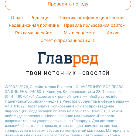
Погода на сегодня
Праздничное меню
Виталий Козловский
Проверить погоду
Тесты по картинке
Новости Днепра
Погода на завтра
Потап
Оптические иллюзии
Новости Черкассы
O нас
Редакция
Политика конфиденциальности
Пылевая буря
София Ротару
Народные приметы
Редакционная политика
Новости Тернополя
Правила пользования сайтом
Реклама на сайте
Мы в соцсетях
Архив
Все о шоу-бизнесе
Новости Ровно
Отчет о прозрачности JTI
Новости Житомира
Новости Запорожья
Новости Одессы
ТВОЙ ИСТОЧНИК НОВОСТЕЙ
©2002-2026, Онлайн-медиа Главред - GLAVRED.INFO. ВСЕ ПРАВА
ЗАЩИЩЕНЫ. 04080, г. Киев, ул. Кириловская, дом 23. Телефон —
(044) 490-01-01. Адрес электронной почты — info@glavred.info.
Идентификатор онлайн-медиа в Реестре cубъектов в сфере медиа —
R40-01822.
Перепечатка, копирование или воспроизведение
информации, содержащей ссылку на агенство ГЛАВРЕД, в каком-
либо виде запрещено. Использование материалов «Главред»
разрешается при условии ссылки на «Главред». Для интернет-
изданий обязательна прямая, открытая для поисковых систем,
гиперссылка в первом абзаце на конкретный материал. Материалы с
плашками «Реклама», «Новости компаний», «Актуально», «Точка