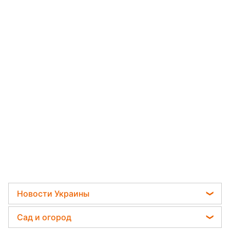
Новости Украины
Телеграм новости Украины
Сад и огород