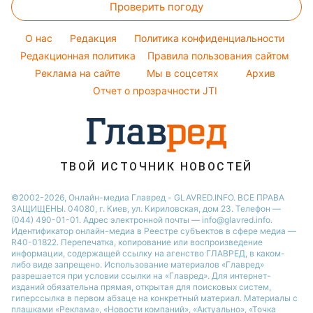
Проверить погоду
Тесты по картинке
Советы от Андре Тана
Настя Каменских
Новости Днепра
Оптические иллюзии
Женские стрижки
Виталий Козловский
O нас
Редакция
Политика конфиденциальности
Новости Сум
Народные приметы
Редакционная политика
Правила пользования сайтом
Потап
Новости Тернополя
Реклама на сайте
Мы в соцсетях
Архив
Все о шоу-бизнесе
София Ротару
Новости Черкассы
Отчет о прозрачности JTI
Новости Житомира
Новости Ровно
Новости Одессы
ТВОЙ ИСТОЧНИК НОВОСТЕЙ
Новости Запорожья
©2002-2026, Онлайн-медиа Главред - GLAVRED.INFO. ВСЕ ПРАВА
ЗАЩИЩЕНЫ. 04080, г. Киев, ул. Кириловская, дом 23. Телефон —
(044) 490-01-01. Адрес электронной почты — info@glavred.info.
Идентификатор онлайн-медиа в Реестре cубъектов в сфере медиа —
R40-01822.
Перепечатка, копирование или воспроизведение
информации, содержащей ссылку на агенство ГЛАВРЕД, в каком-
либо виде запрещено. Использование материалов «Главред»
разрешается при условии ссылки на «Главред». Для интернет-
изданий обязательна прямая, открытая для поисковых систем,
гиперссылка в первом абзаце на конкретный материал. Материалы с
плашками «Реклама», «Новости компаний», «Актуально», «Точка