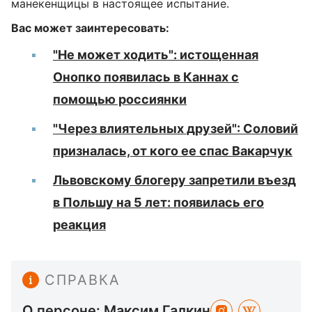
манекенщицы в настоящее испытание.
Вас может заинтересовать:
"Не может ходить": истощенная
Онопко появилась в Каннах с
помощью россиянки
"Через влиятельных друзей": Соловий
призналась, от кого ее спас Вакарчук
Львовскому блогеру запретили въезд
в Польшу на 5 лет: появилась его
реакция
СПРАВКА
О персоне: Максим Галкин