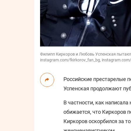
Филипп Киркоров и Любовь Успенская пытаются
instagram.com/fkirkorov_fan_bg, instagram.com/
Российские престарелые п
Успенская продолжают пуб
В частности, как написала
обижается, что Киркоров п
Киркоров оскорбился за то
женоненавистником.