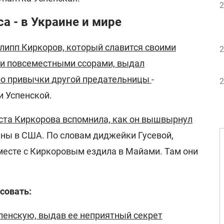
2
а - в Украине и мире
липп Киркоров, который славится своими
2
и повсеместными ссорами, выдал
ро привычки другой предательницы
-
2
 Успенской.
ста Киркорова вспомнила, как он вышвырнул
ны в США. По словам диджейки Гусевой,
месте с Киркоровым ездила в Майами. Там они
совать:
пенскую, выдав ее неприятный секрет