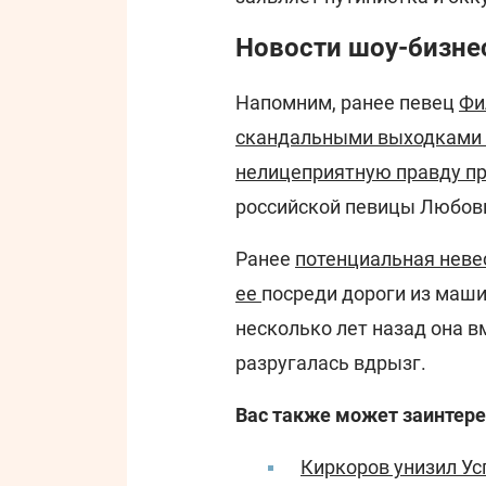
Новости шоу-бизнес
Напомним, ранее певец
Фи
скандальными выходками 
нелицеприятную правду п
российской певицы Любови
Ранее
потенциальная неве
ее
посреди дороги из маши
несколько лет назад она в
разругалась вдрызг.
Вас также может заинтере
Киркоров унизил Ус