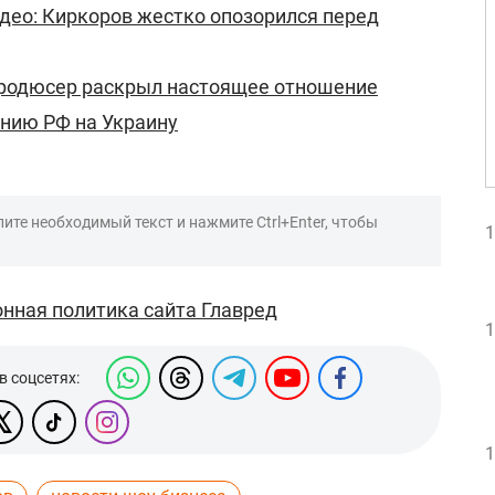
део: Киркоров жестко опозорился перед
продюсер раскрыл настоящее отношение
нию РФ на Украину
ите необходимый текст и нажмите Ctrl+Enter, чтобы
1
нная политика сайта Главред
1
в соцсетях:
1