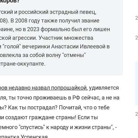
ркоров?
тский и российский эстрадный певец,
2
8). В 2008 году также получил звание
раине, но в 2023 формально был его лишен
ской агрессии. Участник множества
2
и "голой" вечеринки Анастасии Ивлеевой в
овлекла за собой волну "отмены"
стране-оккупанте.
ров недавно назвал попрошайкой
, удивляется
ля, ты точно проживаешь в РФ сейчас, а не на
? Как ты пострадал? Почитай, что о тебе
2
ии создают граждане страны! Если ты
емного "спустись" к народу и жизни страны", -
упантка Успенская.