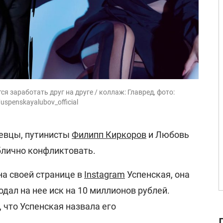
 заработать друг на друге / коллаж: Главред, фото:
uspenskayalubov_official
евцы, путинисты
Филипп Киркоров
и Любовь
лично конфликтовать.
 на своей странице в
Instagram
Успенская, она
одал на нее иск на 10 миллионов рублей.
, что Успенская назвала его