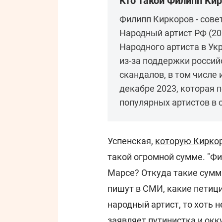
Кто такой Филипп Ки
Филипп Киркоров - сове
Народный артист РФ (200
Народного артиста в Ук
из-за поддержки россий
скандалов, в том числе 
декабре 2023, которая п
популярных артистов в 
Успенская,
которую Кирко
такой огромной сумме. "Фи
Марсе? Откуда такие суммы
пишут в СМИ, какие петиц
народный артист, то хоть н
заявляет путинистка и окк