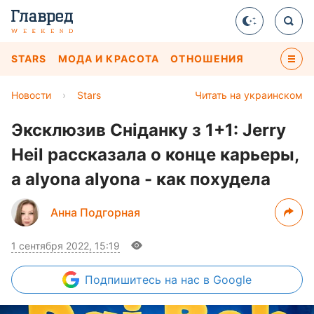
STARS
МОДА И КРАСОТА
ОТНОШЕНИЯ
Новости
›
Stars
Читать на украинском
Эксклюзив Сніданку з 1+1: Jerry
Heil рассказала о конце карьеры,
а alyona alyona - как похудела
Анна Подгорная
1 сентября 2022, 15:19
Подпишитесь
на нас в Google