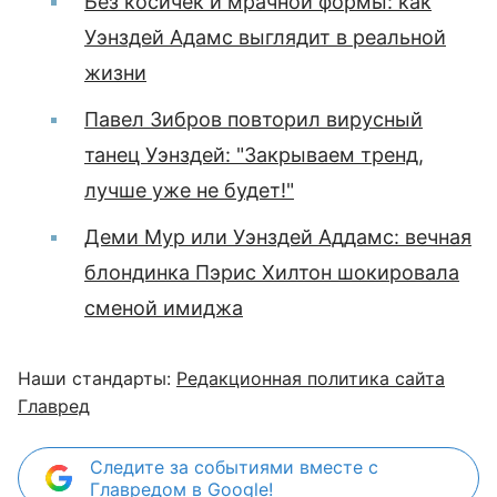
Без косичек и мрачной формы: как
Уэнздей Адамс выглядит в реальной
жизни
Павел Зибров повторил вирусный
танец Уэнздей: "Закрываем тренд,
лучше уже не будет!"
Деми Мур или Уэнздей Аддамс: вечная
блондинка Пэрис Хилтон шокировала
сменой имиджа
Наши стандарты:
Редакционная политика сайта
Главред
Следите за событиями вместе с
Главредом в Google!