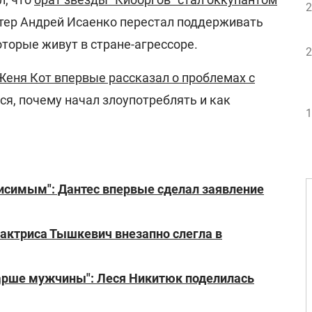
2
ктер Андрей Исаенко перестал поддерживать
оторые живут в стране-агрессоре.
2
Женя Кот впервые рассказал о проблемах с
лся, почему начал злоупотреблять и как
1
исимым": Дантес впервые сделал заявление
 актриса Тышкевич внезапно слегла в
арше мужчины": Леся Никитюк поделилась