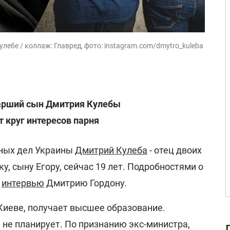
улебе / коллаж: Главред, фото: instagram.com/dmytro_kuleba
арший сын Дмитрия Кулебы
т круг интересов парня
ных дел Украины
Дмитрий Кулеба
- отец двоих
у, сыну Егору, сейчас 19 лет. Подробностями о
в
интервью
Дмитрию Гордону.
Киеве, получает высшее образование.
 не планирует. По признанию экс-министра,