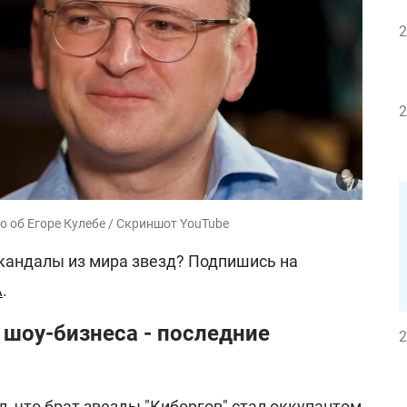
2
2
о об Егоре Кулебе / Скриншот YouTube
скандалы из мира звезд? Подпишись на
A
.
 шоу-бизнеса - последние
2
л, что
брат звезды "Киборгов" стал оккупантом