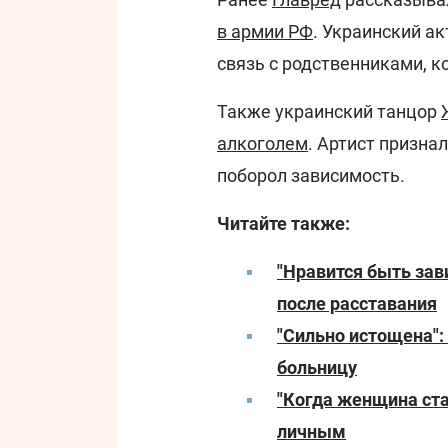
в армии РФ
. Украинский а
связь с родственниками, к
Также украинский танцор
алкоголем
. Артист призна
поборол зависимость.
Читайте также:
"Нравится быть зав
после расставания
"Сильно истощена":
больницу
"Когда женщина ст
личным