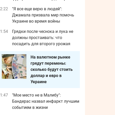
2:22
"Я все еще верю в людей":
Джамала призвала мир помочь
Украине во время войны
1:54
Грядки после чеснока и лука не
должны простаивать: что
посадить для второго урожая
На валютном рынке
грядут перемены:
сколько будут стоить
доллар и евро в
Украине
1:47
"Мое место не в Малибу":
Бандерас назвал инфаркт лучшим
событием в жизни