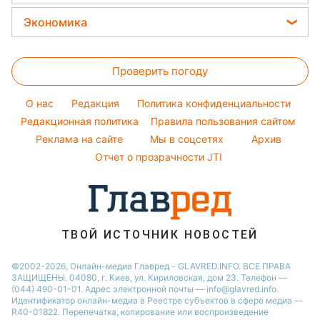
Новости Одессы
Уборка
Модные ошибки
Филипп Киркоров
Прогноз погоды
Легкие десерты
Экономика
Новости Запорожья
Авто
Новости моды
Елена Зеленская
Магнитные бури
Напитки
Новости Харькова
Цены на продукты
Стирка
Ани Лорак
Погода на сегодня
Праздничное меню
Новости Львова
Проверить погоду
Денежная помощь
Комнатные растения
Кейт Миддлтон
Погода на завтра
Новости Полтавы
Тарифы
O нас
Редакция
Политика конфиденциальности
Пылевая буря
Новости Днепра
Курс валют
Редакционная политика
Правила пользования сайтом
Реклама на сайте
Мы в соцсетях
Архив
Отчет о прозрачности JTI
ТВОЙ ИСТОЧНИК НОВОСТЕЙ
©2002-2026, Онлайн-медиа Главред - GLAVRED.INFO. ВСЕ ПРАВА
ЗАЩИЩЕНЫ. 04080, г. Киев, ул. Кириловская, дом 23. Телефон —
(044) 490-01-01. Адрес электронной почты — info@glavred.info.
Идентификатор онлайн-медиа в Реестре cубъектов в сфере медиа —
R40-01822.
Перепечатка, копирование или воспроизведение