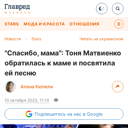
STARS
МОДА И КРАСОТА
ОТНОШЕНИЯ
Новости
›
Stars
Читать на украинском
"Спасибо, мама": Тоня Матвиенко
обратилась к маме и посвятила
ей песню
Алена Кюпели
10 октября 2023, 11:10
Подпишитесь
на нас в Google