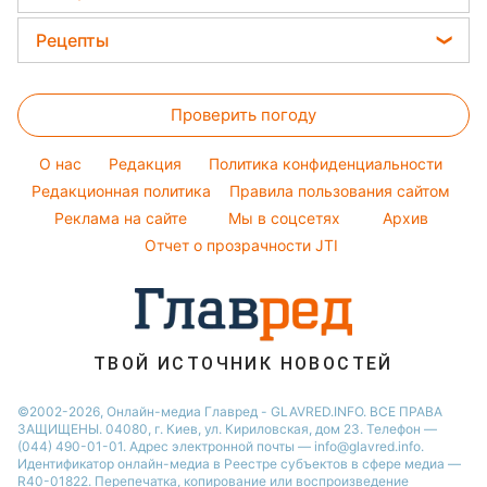
Кейт Миддлтон
Новости моды
Новости Житомира
Головоломки
Алла Пугачева
Рецепты
Советы от Андре Тана
Новости Одессы
Тесты по картинке
Максим Галкин
Закуски
Женские стрижки
Новости Харькова
Оптические иллюзии
Настя Каменских
Проверить погоду
Салаты
Окрашивание волос
Новости Полтавы
Народные приметы
Виталий Козловский
Простые блюда
Красивый маникюр
Новости Сум
O нас
Редакция
Политика конфиденциальности
Все о шоу-бизнесе
Потап
Легкие десерты
Редакционная политика
Правила пользования сайтом
Новости Черкассы
София Ротару
Реклама на сайте
Мы в соцсетях
Архив
Напитки
Новости Ровно
Ольга Сумская
Отчет о прозрачности JTI
Праздничное меню
Филипп Киркоров
ТВОЙ ИСТОЧНИК НОВОСТЕЙ
©2002-2026, Онлайн-медиа Главред - GLAVRED.INFO. ВСЕ ПРАВА
ЗАЩИЩЕНЫ. 04080, г. Киев, ул. Кириловская, дом 23. Телефон —
(044) 490-01-01. Адрес электронной почты — info@glavred.info.
Идентификатор онлайн-медиа в Реестре cубъектов в сфере медиа —
R40-01822.
Перепечатка, копирование или воспроизведение