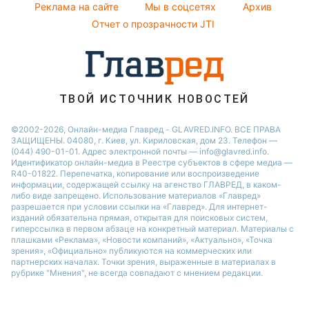
Советы от Андре Тана
Реклама на сайте
Мы в соцсетях
Архив
Все о шоу-бизнесе
Максим Галкин
Отчет о прозрачности JTI
Настя Каменских
Виталий Козловский
Потап
ТВОЙ ИСТОЧНИК НОВОСТЕЙ
©2002-2026, Онлайн-медиа Главред - GLAVRED.INFO. ВСЕ ПРАВА
ЗАЩИЩЕНЫ. 04080, г. Киев, ул. Кириловская, дом 23. Телефон —
(044) 490-01-01. Адрес электронной почты — info@glavred.info.
Идентификатор онлайн-медиа в Реестре cубъектов в сфере медиа —
R40-01822.
Перепечатка, копирование или воспроизведение
информации, содержащей ссылку на агенство ГЛАВРЕД, в каком-
либо виде запрещено. Использование материалов «Главред»
разрешается при условии ссылки на «Главред». Для интернет-
изданий обязательна прямая, открытая для поисковых систем,
гиперссылка в первом абзаце на конкретный материал. Материалы с
плашками «Реклама», «Новости компаний», «Актуально», «Точка
зрения», «Официально» публикуются на коммерческих или
партнерских началах. Точки зрения, выраженные в материалах в
рубрике "Мнения", не всегда совпадают с мнением редакции.