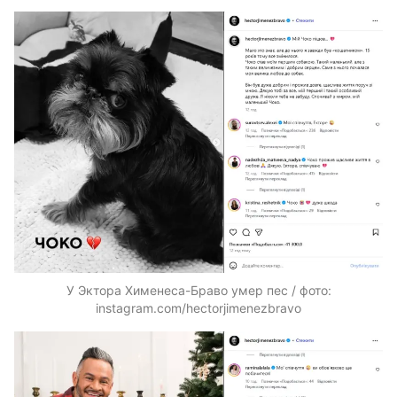
У Эктора Хименеса-Браво умер пес / фото:
instagram.com/hectorjimenezbravo