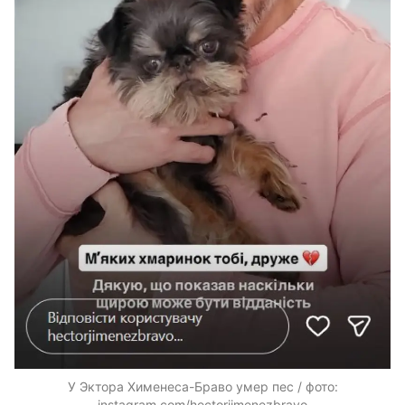
У Эктора Хименеса-Браво умер пес / фото:
instagram.com/hectorjimenezbravo