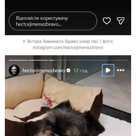
У Эктора Хименеса-Браво умер пес / фото:
instagram.com/hectorjimenezbravo