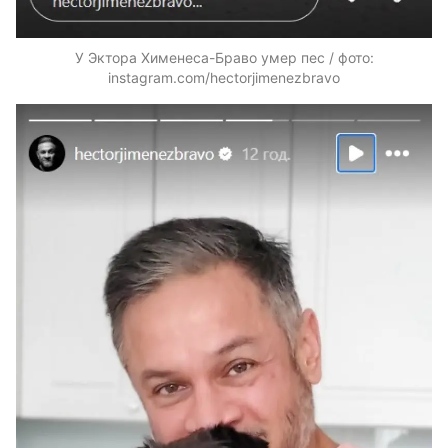
У Эктора Хименеса-Браво умер пес / фото:
instagram.com/hectorjimenezbravo