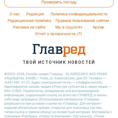
Праздничное меню
Проверить погоду
Магнитные бури
Комнатные растения
Кейт Миддлтон
Курс валют
Погода на сегодня
Алла Пугачева
O нас
Редакция
Политика конфиденциальности
Погода на завтра
Редакционная политика
Правила пользования сайтом
Максим Галкин
Реклама на сайте
Мы в соцсетях
Архив
Пылевая буря
Настя Каменских
Отчет о прозрачности JTI
ТВОЙ ИСТОЧНИК НОВОСТЕЙ
©2002-2026, Онлайн-медиа Главред - GLAVRED.INFO. ВСЕ ПРАВА
ЗАЩИЩЕНЫ. 04080, г. Киев, ул. Кириловская, дом 23. Телефон —
(044) 490-01-01. Адрес электронной почты — info@glavred.info.
Идентификатор онлайн-медиа в Реестре cубъектов в сфере медиа —
R40-01822.
Перепечатка, копирование или воспроизведение
информации, содержащей ссылку на агенство ГЛАВРЕД, в каком-
либо виде запрещено. Использование материалов «Главред»
разрешается при условии ссылки на «Главред». Для интернет-
изданий обязательна прямая, открытая для поисковых систем,
гиперссылка в первом абзаце на конкретный материал. Материалы с
плашками «Реклама», «Новости компаний», «Актуально», «Точка