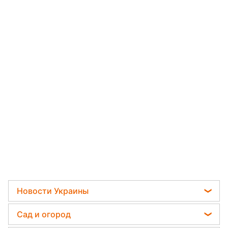
Новости Украины
Пенсии в Украине
Сад и огород
Мобилизация