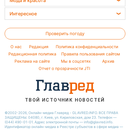
Мода и красота
Новости Запорожья
Филипп Киркоров
Магнитные бури
Новости Днепра
Женские стрижки
Елена Зеленская
Интересное
Погода на сегодня
Новости Тернополя
Окрашивание волос
Ани Лорак
Головоломки
Погода на завтра
Новости Житомира
Красивый маникюр
Кейт Миддлтон
Проверить погоду
Тесты по картинке
Пылевая буря
Новости Одессы
Модные ошибки
Алла Пугачева
Оптические иллюзии
O нас
Редакция
Политика конфиденциальности
Новости моды
Максим Галкин
Народные приметы
Редакционная политика
Правила пользования сайтом
Советы от Андре Тана
Настя Каменских
Реклама на сайте
Мы в соцсетях
Архив
Все о шоу-бизнесе
Виталий Козловский
Отчет о прозрачности JTI
Потап
ТВОЙ ИСТОЧНИК НОВОСТЕЙ
©2002-2026, Онлайн-медиа Главред - GLAVRED.INFO. ВСЕ ПРАВА
ЗАЩИЩЕНЫ. 04080, г. Киев, ул. Кириловская, дом 23. Телефон —
(044) 490-01-01. Адрес электронной почты — info@glavred.info.
Идентификатор онлайн-медиа в Реестре cубъектов в сфере медиа —