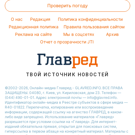
Виталий Козловский
Новости Львова
Проверить погоду
Тесты по картинке
Новости моды
Потап
Новости Сум
Оптические иллюзии
Советы от Андре Тана
O нас
Редакция
Политика конфиденциальности
Новости Днепра
Народные приметы
Редакционная политика
Правила пользования сайтом
Новости Черкассы
Реклама на сайте
Мы в соцсетях
Архив
Все о шоу-бизнесе
Новости Тернополя
Отчет о прозрачности JTI
Новости Ровно
Новости Житомира
Новости Запорожья
ТВОЙ ИСТОЧНИК НОВОСТЕЙ
Новости Одессы
©2002-2026, Онлайн-медиа Главред - GLAVRED.INFO. ВСЕ ПРАВА
ЗАЩИЩЕНЫ. 04080, г. Киев, ул. Кириловская, дом 23. Телефон —
(044) 490-01-01. Адрес электронной почты — info@glavred.info.
Идентификатор онлайн-медиа в Реестре cубъектов в сфере медиа —
R40-01822.
Перепечатка, копирование или воспроизведение
информации, содержащей ссылку на агенство ГЛАВРЕД, в каком-
либо виде запрещено. Использование материалов «Главред»
разрешается при условии ссылки на «Главред». Для интернет-
изданий обязательна прямая, открытая для поисковых систем,
гиперссылка в первом абзаце на конкретный материал. Материалы с