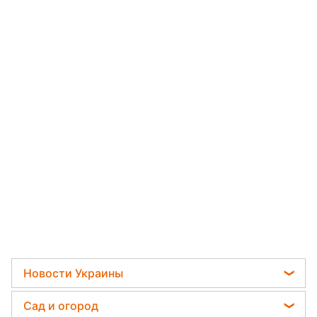
Новости Украины
Телеграм новости Украины
Сад и огород