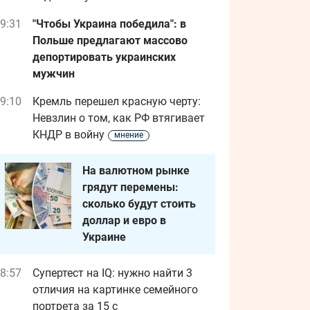
9:31
"Чтобы Украина победила": в
Польше предлагают массово
депортировать украинских
мужчин
9:10
Кремль перешел красную черту:
Невзлин о том, как РФ втягивает
КНДР в войну
мнение
На валютном рынке
грядут перемены:
сколько будут стоить
доллар и евро в
Украине
8:57
Супертест на IQ: нужно найти 3
отличия на картинке семейного
портрета за 15 с