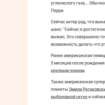
углекислого газа... Обычн
Перри.
Сейчас актер рад, что вык
шанс. "Сейчас я достаточн
выжил. Это совершенно точ
возможность делать что уго
Ранее американская певиц
5 месяцев после рождени
крупным планом
.
Также американская супер
планеты
Эмили Ратаковски
рыболовной сетке
и собла