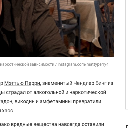
 наркотической зависимости / instagram.com/mattyperry4
ер
Мэттью Перри
, знаменитый Чендлер Бинг из
ды страдал от алкогольной и наркотической
тадон, викодин и амфетамины превратили
 хаос.
днако вредные вещества навсегда оставили