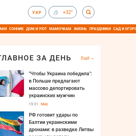
+32°
УКР
АКИ
СОННИК
ДОМ И УЮТ
МАМОЧКАМ
ЖИЗНЬ
ПРАЗДНИКИ
САД И ОГОР
ГЛАВНОЕ ЗА ДЕНЬ
Ещё
"Чтобы Украина победила":
в Польше предлагают
массово депортировать
украинских мужчин
19:31
Мир
РФ готовит удары по
Балтии украинскими
дронами: в разведке Литвы