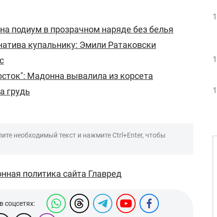
1
на подиум в прозрачном наряде без белья
натива купальнику: Эмили Ратаковски
1
с
сток": Мадонна вывалила из корсета
1
а грудь
ите необходимый текст и нажмите Ctrl+Enter, чтобы
нная политика сайта Главред
в соцсетях: