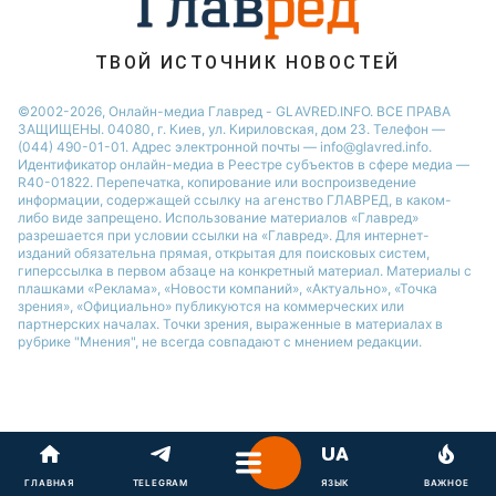
Новости Запорожья
Новости Тернополя
ТВОЙ ИСТОЧНИК НОВОСТЕЙ
Новости Житомира
©2002-2026, Онлайн-медиа Главред - GLAVRED.INFO. ВСЕ ПРАВА
ЗАЩИЩЕНЫ. 04080, г. Киев, ул. Кириловская, дом 23. Телефон —
Новости Одессы
(044) 490-01-01. Адрес электронной почты — info@glavred.info.
Идентификатор онлайн-медиа в Реестре cубъектов в сфере медиа —
R40-01822.
Перепечатка, копирование или воспроизведение
информации, содержащей ссылку на агенство ГЛАВРЕД, в каком-
либо виде запрещено. Использование материалов «Главред»
разрешается при условии ссылки на «Главред». Для интернет-
изданий обязательна прямая, открытая для поисковых систем,
гиперссылка в первом абзаце на конкретный материал. Материалы с
плашками «Реклама», «Новости компаний», «Актуально», «Точка
зрения», «Официально» публикуются на коммерческих или
партнерских началах. Точки зрения, выраженные в материалах в
рубрике "Мнения", не всегда совпадают с мнением редакции.
ГЛАВНАЯ
TELEGRAM
ЯЗЫК
ВАЖНОЕ