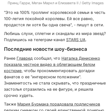
Принц Гарри, Меган Маркл и Елизавета ІІ / Getty Images
"Это на 100% троллинг королевской семьи в честь
100-летия покойной королевы. Ей все равно,
продастся ли хотя бы одна свеча", - пишут в сети.
Любишь слухи, сплетни и скандалы из мира звезд?
Подпишись на телеграм-канал
STARS UA
.
Последние новости шоу-бизнеса
Ранее
Главред
сообщал, что
Наталка Денисенко
показала честное видео в облегающем белом
костюме
, чтобы прокомментировать догадки
фанатов о ее "интересном положении".
Знаменитость не стала скрывать, что праздничные
застолья отразились на ее фигуре, и решила
срочно худеть.
Также
Мария Бурмака порадовала подписчиков
редким снимком со своей единственной дочерью