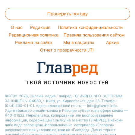
Закуски
Новости Полтавы
Головоломки
Кейт Миддлтон
Салаты
Проверить погоду
Тесты по картинке
Алла Пугачева
Простые блюда
Оптические иллюзии
Максим Галкин
O нас
Редакция
Политика конфиденциальности
Легкие десерты
Народные приметы
Редакционная политика
Настя Каменских
Правила пользования сайтом
Напитки
Реклама на сайте
Мы в соцсетях
Архив
Все о шоу-бизнесе
Виталий Козловский
Отчет о прозрачности JTI
Потап
София Ротару
Ольга Сумская
ТВОЙ ИСТОЧНИК НОВОСТЕЙ
©2002-2026, Онлайн-медиа Главред - GLAVRED.INFO. ВСЕ ПРАВА
ЗАЩИЩЕНЫ. 04080, г. Киев, ул. Кириловская, дом 23. Телефон —
(044) 490-01-01. Адрес электронной почты — info@glavred.info.
Идентификатор онлайн-медиа в Реестре cубъектов в сфере медиа —
R40-01822.
Перепечатка, копирование или воспроизведение
информации, содержащей ссылку на агенство ГЛАВРЕД, в каком-
либо виде запрещено. Использование материалов «Главред»
разрешается при условии ссылки на «Главред». Для интернет-
изданий обязательна прямая, открытая для поисковых систем,