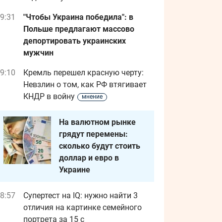
9:31
"Чтобы Украина победила": в
Польше предлагают массово
депортировать украинских
мужчин
9:10
Кремль перешел красную черту:
Невзлин о том, как РФ втягивает
КНДР в войну
мнение
На валютном рынке
грядут перемены:
сколько будут стоить
доллар и евро в
Украине
8:57
Супертест на IQ: нужно найти 3
отличия на картинке семейного
портрета за 15 с