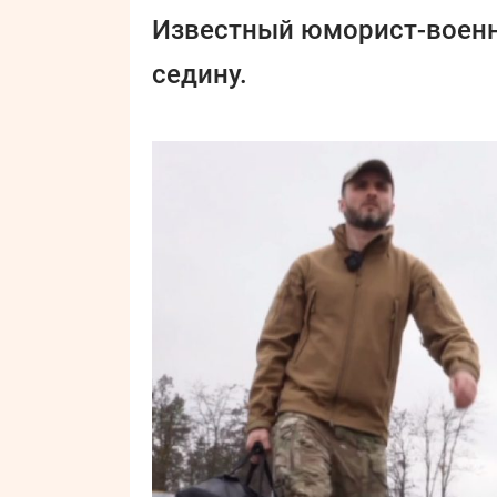
Известный юморист-военн
седину.