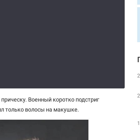
2
2
 прическу. Военный коротко подстриг
ил только волосы на макушке.
1