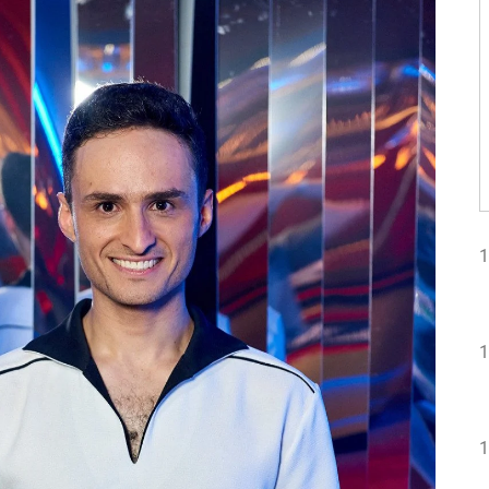
1
1
1