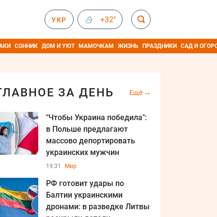
+32°
УКР
АКИ
СОННИК
ДОМ И УЮТ
МАМОЧКАМ
ЖИЗНЬ
ПРАЗДНИКИ
САД И ОГОР
ГЛАВНОЕ ЗА ДЕНЬ
Ещё
"Чтобы Украина победила":
в Польше предлагают
массово депортировать
украинских мужчин
19:31
Мир
РФ готовит удары по
Балтии украинскими
дронами: в разведке Литвы