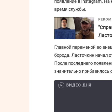
появление в
Instagram
. На
время службы.
РЕКОМ
"Спра
Ласто
Главной переменой во вне
борода. Ласточкин начал о
После последнего появлени
значительно прибавилось 
ВИДЕО ДНЯ