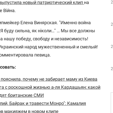
выпустила новый патриотический клип
на
2
 Війна.
пмейкер Елена Винярская. "Именно война
2
"Я буду сильна, як ніколи…" … Мы все должны
а нашу победу, свободу и независимость!
Украинский народ мужествененный и смелый!
2
комментировала певица.
совать:
2
 пояснила, почему не забирает маму из Киева
га с роскошной жизнью а-ля Кардашьян: какой
дят британские СМИ
лий, Байрак и травести Монро": Камалия
ов макияжем в новом клипе