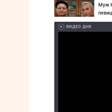
Муж К
певиц
ВИДЕО ДНЯ