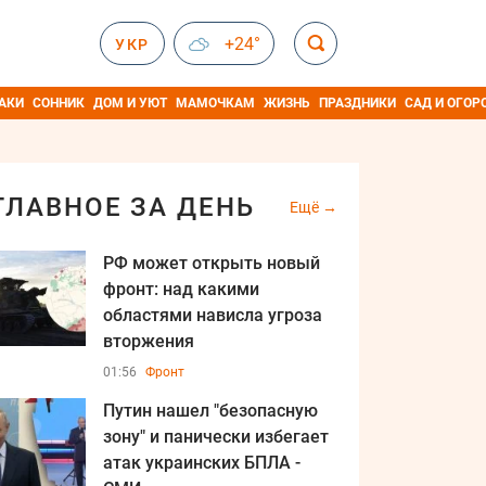
+24°
УКР
АКИ
СОННИК
ДОМ И УЮТ
МАМОЧКАМ
ЖИЗНЬ
ПРАЗДНИКИ
САД И ОГОР
ГЛАВНОЕ ЗА ДЕНЬ
Ещё
РФ может открыть новый
фронт: над какими
областями нависла угроза
вторжения
01:56
Фронт
Путин нашел "безопасную
зону" и панически избегает
атак украинских БПЛА -