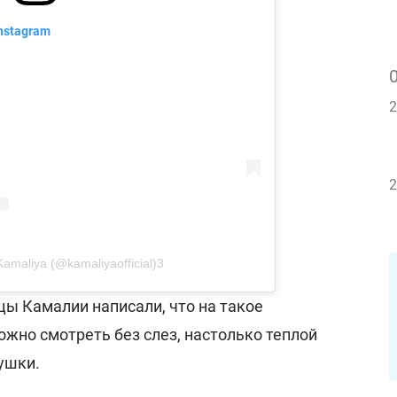
nstagram
2
2
amaliya (@kamaliyaofficial)
3
ы Камалии написали, что на такое
жно смотреть без слез, настолько теплой
ушки.