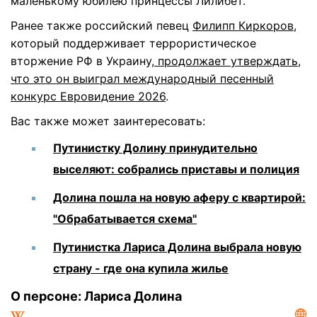
маленькому юбилею принцессы Лилибет.
Ранее также российский певец
Филипп Киркоров
,
который поддерживает террористическое
вторжение РФ в Украину,
продолжает утверждать,
что это он выиграл международный песенный
конкурс Евровидение 2026
.
Вас также может заинтересовать:
Путинистку Долину принудительно
выселяют: собрались приставы и полиция
Долина пошла на новую аферу с квартирой:
"Обрабатывается схема"
Путинистка Лариса Долина выбрала новую
страну - где она купила жилье
О персоне: Лариса Долина