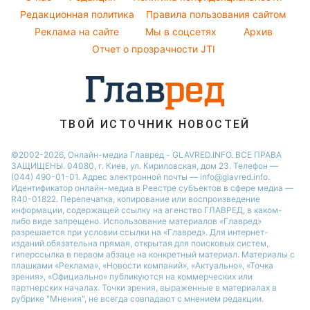
Напитки
Погода на завтра
Редакционная политика
Правила пользования сайтом
Праздничное меню
Реклама на сайте
Мы в соцсетях
Архив
Пылевая буря
Отчет о прозрачности JTI
ТВОЙ ИСТОЧНИК НОВОСТЕЙ
©2002-2026, Онлайн-медиа Главред - GLAVRED.INFO. ВСЕ ПРАВА
ЗАЩИЩЕНЫ. 04080, г. Киев, ул. Кириловская, дом 23. Телефон —
(044) 490-01-01. Адрес электронной почты — info@glavred.info.
Идентификатор онлайн-медиа в Реестре cубъектов в сфере медиа —
R40-01822.
Перепечатка, копирование или воспроизведение
информации, содержащей ссылку на агенство ГЛАВРЕД, в каком-
либо виде запрещено. Использование материалов «Главред»
разрешается при условии ссылки на «Главред». Для интернет-
изданий обязательна прямая, открытая для поисковых систем,
гиперссылка в первом абзаце на конкретный материал. Материалы с
плашками «Реклама», «Новости компаний», «Актуально», «Точка
зрения», «Официально» публикуются на коммерческих или
партнерских началах. Точки зрения, выраженные в материалах в
рубрике "Мнения", не всегда совпадают с мнением редакции.