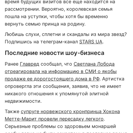
время будущих визитов все еще находится на
рассмотрении. Вероятно, королевская семья
пошла на уступки, чтобы хотя бы временно
вернуть семью принца на родину.
Любишь слухи, сплетни и скандалы из мира звезд?
Подпишись на телеграм-канал
STARS UA
.
Последние новости шоу-бизнеса
Ранее
Главред
сообщал, что
Светлана Лобода
отреагировала на информацию в СМИ о якобы
продаже ее дорогостоящего дома в РФ
. Артистка
опровергла эти сообщения, заявив, что не имеет
никакого отношения к упомянутой элитной
недвижимости.
Также
супруге норвежского кронпринца Хокона
Метте-Марит провели пересадку легкого
.
Серьезные проблемы со здоровьем монаршей