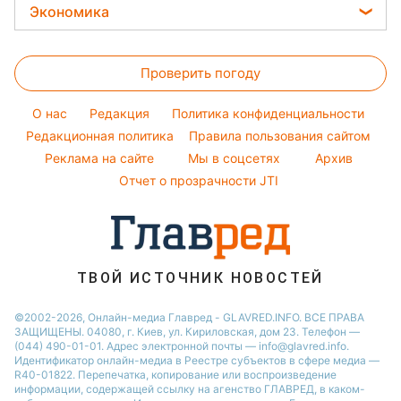
Новости Запорожья
Стирка
Потап
Экономика
Красивый маникюр
Новости Львова
Комнатные растения
София Ротару
Цены на продукты
Модные ошибки
Новости Днепра
Все о сале
Ольга Сумская
Проверить погоду
Денежная помощь
Новости моды
Новости Харькова
Уборка
Филипп Киркоров
Тарифы
Советы от Андре Тана
O нас
Редакция
Политика конфиденциальности
Авто
Елена Зеленская
Курс валют
Редакционная политика
Правила пользования сайтом
Ани Лорак
Реклама на сайте
Мы в соцсетях
Архив
Кейт Миддлтон
Отчет о прозрачности JTI
Алла Пугачева
ТВОЙ ИСТОЧНИК НОВОСТЕЙ
©2002-2026, Онлайн-медиа Главред - GLAVRED.INFO. ВСЕ ПРАВА
ЗАЩИЩЕНЫ. 04080, г. Киев, ул. Кириловская, дом 23. Телефон —
(044) 490-01-01. Адрес электронной почты — info@glavred.info.
Идентификатор онлайн-медиа в Реестре cубъектов в сфере медиа —
R40-01822.
Перепечатка, копирование или воспроизведение
информации, содержащей ссылку на агенство ГЛАВРЕД, в каком-