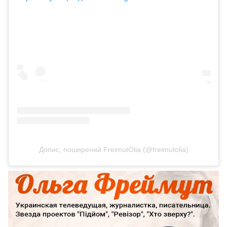
Допис, поширений FreimutOlia (@freimutolia)