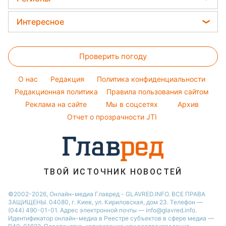
Погода на сегодня
Окрашивание волос
Ани Лорак
Новости Львова
Погода на завтра
Интересное
Красивый маникюр
Кейт Миддлтон
Новости Харькова
Пылевая буря
Головоломки
Модные ошибки
Алла Пугачева
Новости Днепра
Проверить погоду
Тесты по картинке
Новости моды
Максим Галкин
Новости Полтавы
Оптические иллюзии
Советы от Андре Тана
Настя Каменских
O нас
Редакция
Политика конфиденциальности
Новости Сум
Народные приметы
Редакционная политика
Правила пользования сайтом
Виталий Козловский
Новости Тернополя
Реклама на сайте
Мы в соцсетях
Архив
Все о шоу-бизнесе
Потап
Новости Черкассы
Отчет о прозрачности JTI
Новости Житомира
Новости Ровно
Новости Одессы
ТВОЙ ИСТОЧНИК НОВОСТЕЙ
Новости Запорожья
©2002-2026, Онлайн-медиа Главред - GLAVRED.INFO. ВСЕ ПРАВА
ЗАЩИЩЕНЫ. 04080, г. Киев, ул. Кириловская, дом 23. Телефон —
(044) 490-01-01. Адрес электронной почты — info@glavred.info.
Идентификатор онлайн-медиа в Реестре cубъектов в сфере медиа —