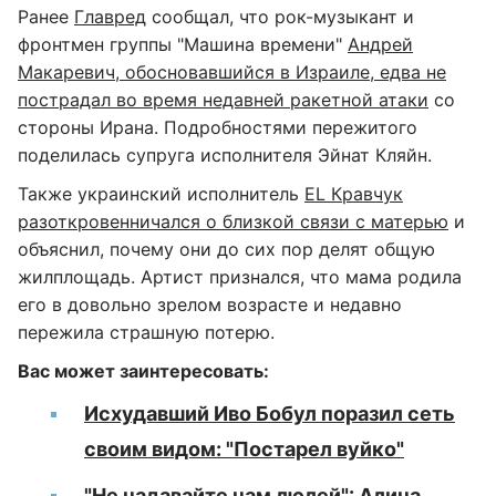
Ранее
Главред
сообщал, что рок-музыкант и
фронтмен группы "Машина времени"
Андрей
Макаревич, обосновавшийся в Израиле, едва не
пострадал во время недавней ракетной атаки
со
стороны Ирана. Подробностями пережитого
поделилась супруга исполнителя Эйнат Кляйн.
Также украинский исполнитель
EL Кравчук
разоткровенничался о близкой связи с матерью
и
объяснил, почему они до сих пор делят общую
жилплощадь. Артист признался, что мама родила
его в довольно зрелом возрасте и недавно
пережила страшную потерю.
Вас может заинтересовать:
Исхудавший Иво Бобул поразил сеть
своим видом: "Постарел вуйко"
"Не надавайте нам люлей": Алина